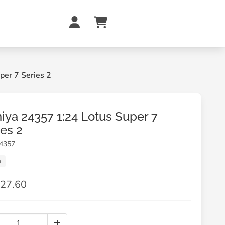
er 7 Series 2
iya 24357 1:24 Lotus Super 7
ies 2
24357
a
27.60