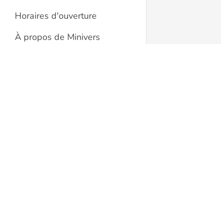
Horaires d'ouverture
À propos de Minivers
Warhammer Nyon
Minivers
Modélisme Nyon
Rue de la Colombière 14
Mentions légales
1260 Nyon
Suisse
LIENS UTILES
022 362 53 66
Conditions générales
info@minivers.ch
Protection des données
Politique de cookies