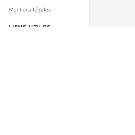
Mentions légales
LIENS UTILES
Conditions générales
Minivers
Protection des données
Rue de la Colombière 14
1260 Nyon
Politique de cookies
Suisse
022 362 53 66
info@minivers.ch