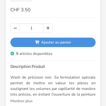
CHF 3.50
Ajouter au panier
9
articles disponibles
Description Produit
Wash de précision noir. Sa formulation spéciale
permet de mettre en valeur les pièces en
soulignant les volumes par capillarité de manière
très précise, en évitant l'ouverture de la peinture
et en la concentrant autour des parties
Montrer plus
souhaitées. La couleur est idéale pour une