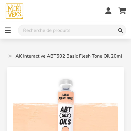
es
AK Interactive ABT502 Basic Flesh Tone Oil 20ml